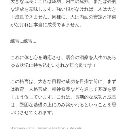
大きな成長：これは成功、内面の成熟、または外的
な達成を意味します。強い根がなければ、木は大き
く成長できません。同様に、人は内面の安定と準備
がなければ本当に成長できません。
練習…練習…
これに体と心を適応させ、居合の洞察を人生のあら
ゆる状況に持ち込む…それが居合道です！
この格言は、大きな目標や成功を目指す前に、まず
は教育、人格形成、精神修養などを通じて基礎を築
くよう促しています。これは、長期的な成功と成長
は、堅固な基礎の上にのみ築かれるということを思
い出させてくれます。
Banner-Foto: Jeremy Bishop / Pexels