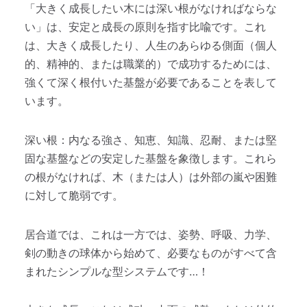
「大きく成長したい木には深い根がなければならな
い」は、安定と成長の原則を指す比喩です。これ
は、大きく成長したり、人生のあらゆる側面（個人
的、精神的、または職業的）で成功するためには、
強くて深く根付いた基盤が必要であることを表して
います。
深い根：内なる強さ、知恵、知識、忍耐、または堅
固な基盤などの安定した基盤を象徴します。これら
の根がなければ、木（または人）は外部の嵐や困難
に対して脆弱です。
居合道では、これは一方では、姿勢、呼吸、力学、
剣の動きの球体から始めて、必要なものがすべて含
まれたシンプルな型システムです…！