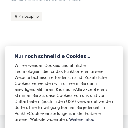
Philosophie
VORHERIGER BEITRAG
Nur noch schnell die Cookies…
Wenn du ein Problem siehst, dann bist du das
Problem
Wir verwenden Cookies und ähnliche
Technologien, die für das Funktionieren unserer
NÄCHSTER BEITRAG
Website technisch erforderlich sind. Zusätzliche
Iaido Inhouse-Tagesseminar am 21.
September – Rückblick
Cookies verwenden wir nur, wenn Sie darin
einwilligen. Mit Ihrem Klick auf »Alle akzeptieren«
stimmen Sie zu, dass Cookies von uns und von
Drittanbietern (auch in den USA) verwendet werden
dürfen. Ihre Einwilligung können Sie jederzeit im
Punkt »Cookie-Einstellungen« in der Fußzeile
unserer Website widerrufen.
Weitere Infos…