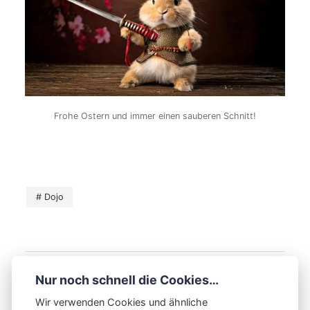
Frohe Ostern und immer einen sauberen Schnitt!
Dojo
VORHERIGER BEITRAG
Nur noch schnell die Cookies…
Die Kirschblüte in Japan – ein besonderes
Wir verwenden Cookies und ähnliche
Ereignis