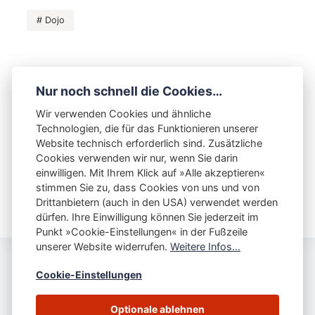
Dojo
Nur noch schnell die Cookies…
VORHERIGER BEITRAG
Wir verwenden Cookies und ähnliche
MJER Iaido Tagesseminar am 6. Juli ’24
Technologien, die für das Funktionieren unserer
Website technisch erforderlich sind. Zusätzliche
NÄCHSTER BEITRAG
6. August 1945, 8:15 Uhr
Cookies verwenden wir nur, wenn Sie darin
einwilligen. Mit Ihrem Klick auf »Alle akzeptieren«
stimmen Sie zu, dass Cookies von uns und von
Drittanbietern (auch in den USA) verwendet werden
dürfen. Ihre Einwilligung können Sie jederzeit im
Punkt »Cookie-Einstellungen« in der Fußzeile
unserer Website widerrufen.
Weitere Infos…
Cookie-Einstellungen
Impressum
Datenschutz
Cookie-Einstellungen
Optionale ablehnen
© Ken Tsuru Dojo Fürth e.V.