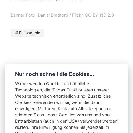
Banner-Foto: Danial Bradford / Flickr, CC BY-ND 2.0
Philosophie
VORHERIGER BEITRAG
Nur noch schnell die Cookies…
Philosophie der Kampfkunst, 3. Teil: Kaizen
und die Kampfkunst
Wir verwenden Cookies und ähnliche
Technologien, die für das Funktionieren unserer
NÄCHSTER BEITRAG
Website technisch erforderlich sind. Zusätzliche
Philosophie der Kampfkunst, 5. Teil: Wabi-Sabi
und die Kampfkunst
Cookies verwenden wir nur, wenn Sie darin
einwilligen. Mit Ihrem Klick auf »Alle akzeptieren«
stimmen Sie zu, dass Cookies von uns und von
Drittanbietern (auch in den USA) verwendet werden
dürfen. Ihre Einwilligung können Sie jederzeit im