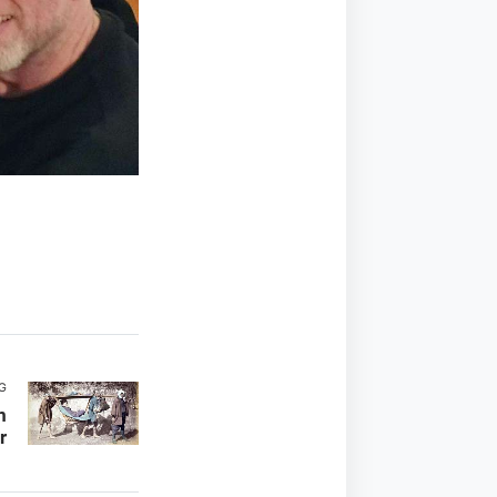
G
m
r