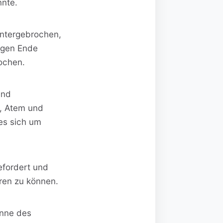
nnte.
untergebrochen,
Gegen Ende
ochen.
und
t, Atem und
es sich um
efordert und
üren zu können.
inne des