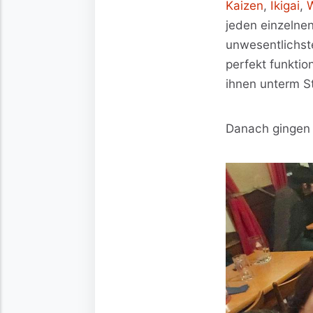
Kaizen
,
Ikigai
,
jeden einzelne
unwesentlichste
perfekt funktio
ihnen unterm St
Danach gingen 