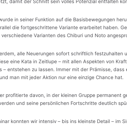
, damit der Schnitt sein volles Potenzial entfalten ko
 wurde in seiner Funktion auf die Basisbewegungen her
allel die fortgeschrittene Variante erarbeitet haben. 
 verschiedene Varianten des Chiburi und Noto angespr
erdem, alle Neuerungen sofort schriftlich festzuhalten 
diese eine Kata in Zeitlupe – mit allen Aspekten von Kraf
 – entstehen zu lassen. Immer mit der Prämisse, dass 
und man mit jeder Aktion nur eine einzige Chance hat.
r profitierte davon, in der kleinen Gruppe permanent g
erden und seine persönlichen Fortschritte deutlich sp
ar konnten wir intensiv – bis ins kleinste Detail – im S